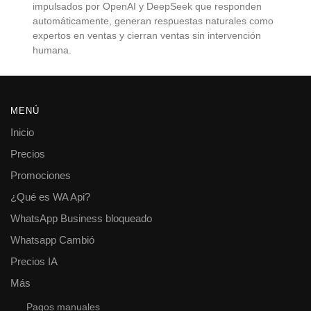
impulsados por OpenAI y DeepSeek que responden
automáticamente, generan respuestas naturales como
expertos en ventas y cierran ventas sin intervención
humana.
MENÚ
Inicio
Precios
Promociones
¿Qué es WA Api?
WhatsApp Business bloqueado
Whatsapp Cambió
Precios IA
Más
Pagos manuales