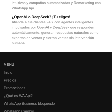
intuitivos y campañas automatizadas y Remarketing con
WhatsApp Api.
¿OpenAI o DeepSeek? ¡Tu eliges!
Atiende a tus clientes 24/7 con agentes inteligentes
impulsados por OpenAI y DeepSeek que responden
automáticamente, generan respuestas naturales como
expertos en ventas y cierran ventas sin intervención
humana.
MENÚ
Inicio
Precios
Promociones
¿Qué es WA Api?
WhatsApp Business bloqueado
Whatsapp Cambió