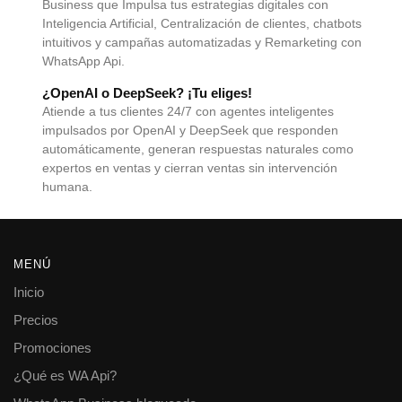
Business que Impulsa tus estrategias digitales con
Inteligencia Artificial, Centralización de clientes, chatbots
intuitivos y campañas automatizadas y Remarketing con
WhatsApp Api.
¿OpenAI o DeepSeek? ¡Tu eliges!
Atiende a tus clientes 24/7 con agentes inteligentes
impulsados por OpenAI y DeepSeek que responden
automáticamente, generan respuestas naturales como
expertos en ventas y cierran ventas sin intervención
humana.
MENÚ
Inicio
Precios
Promociones
¿Qué es WA Api?