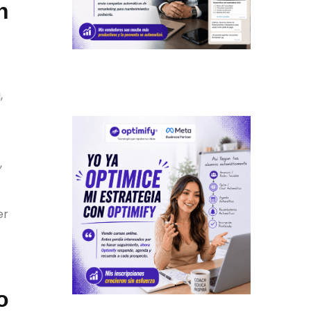
n
,
,
er
o