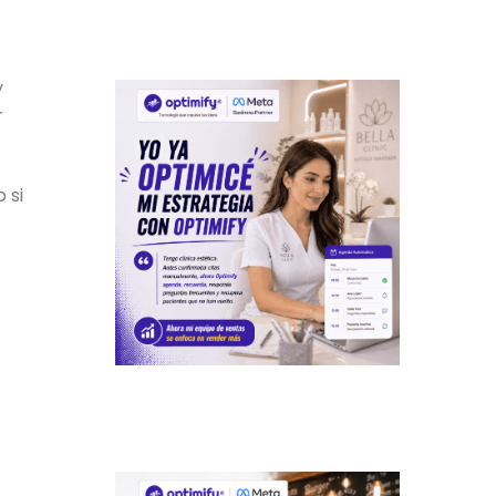
y
r
 si