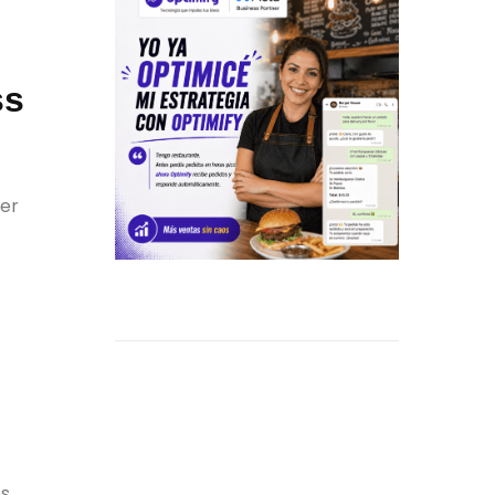
ss
er
es