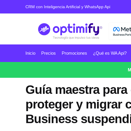
CRM con Inteligencia Artificial y WhatsApp Api
Inicio
Precios
Promociones
¿Qué es WA Api?
M
Guía maestra para 
proteger y migrar
Business suspendi