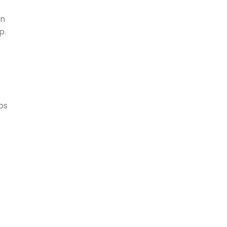
en
p.
os