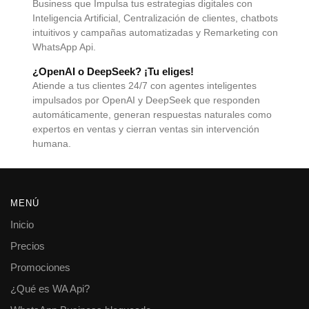
Business que Impulsa tus estrategias digitales con
Inteligencia Artificial, Centralización de clientes, chatbots
intuitivos y campañas automatizadas y Remarketing con
WhatsApp Api.
¿OpenAI o DeepSeek? ¡Tu eliges!
Atiende a tus clientes 24/7 con agentes inteligentes
impulsados por OpenAI y DeepSeek que responden
automáticamente, generan respuestas naturales como
expertos en ventas y cierran ventas sin intervención
humana.
MENÚ
Inicio
Precios
Promociones
¿Qué es WA Api?