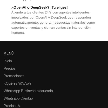
¿OpenAI o DeepSeek? ¡Tu eliges!
Atiende a tus clientes 24/7 con agentes inteligentes
impulsados por OpenAI y DeepSeek que responden
automáticamente, generan respuestas naturales como
expertos en ventas y cierran ventas sin intervención
humana.
MENÚ
Inicio
Precios
Promociones
¿Qué es WA Api?
WhatsApp Business bloqueado
Whatsapp Cambió
Precios IA